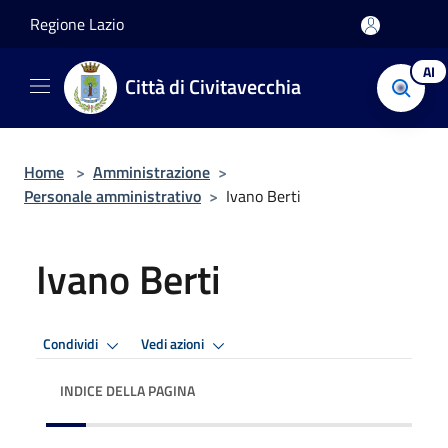
Salta al contenuto principale
Regione Lazio
AI
Città di Civitavecchia
Home
>
Amministrazione
>
Personale amministrativo
>
Ivano Berti
Ivano Berti
Condividi
Vedi azioni
INDICE DELLA PAGINA