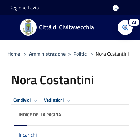
Salta al contenuto principale
Regione Lazio
AI
Città di Civitavecchia
Home
>
Amministrazione
>
Politici
>
Nora Costantini
Nora Costantini
Condividi
Vedi azioni
INDICE DELLA PAGINA
Incarichi