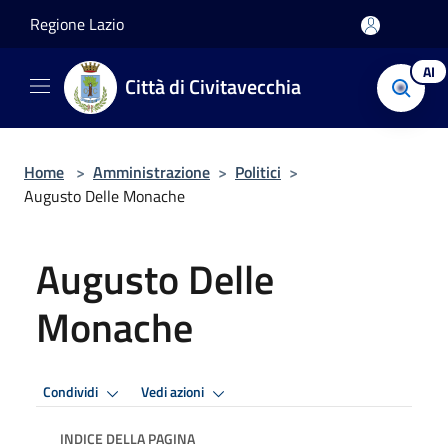
Salta al contenuto principale
Regione Lazio
AI
Città di Civitavecchia
Home
>
Amministrazione
>
Politici
>
Augusto Delle Monache
Augusto Delle
Monache
Condividi
Vedi azioni
INDICE DELLA PAGINA