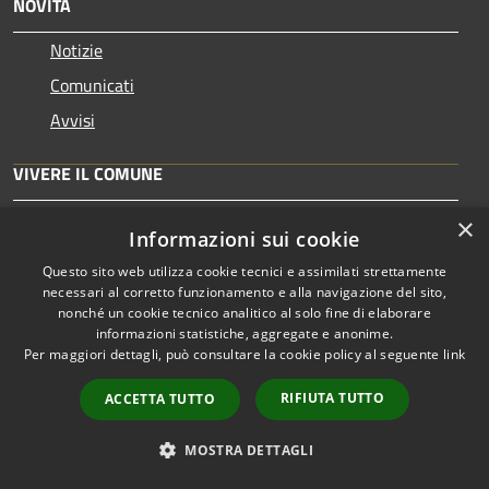
NOVITÀ
Notizie
Comunicati
Avvisi
VIVERE IL COMUNE
Luoghi
×
Informazioni sui cookie
Eventi
Questo sito web utilizza cookie tecnici e assimilati strettamente
necessari al corretto funzionamento e alla navigazione del sito,
CONTATTI
nonché un cookie tecnico analitico al solo fine di elaborare
informazioni statistiche, aggregate e anonime.
Per maggiori dettagli, può consultare la cookie policy al seguente
link
Comune di Città di Civitavecchia
Piazzale Pietro Guglielmotti, 7 - 00053 - RM
RIFIUTA TUTTO
ACCETTA TUTTO
Codice Fiscale: 02700960582
IBAN: IT 73 R 03069 39042 100000046016
MOSTRA DETTAGLI