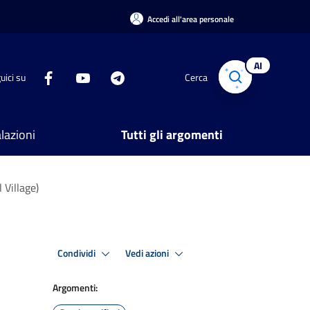
Accedi all'area personale
AI
uici su
Cerca
lazioni
Tutti gli argomenti
 Village)
Condividi
Vedi azioni
Argomenti: