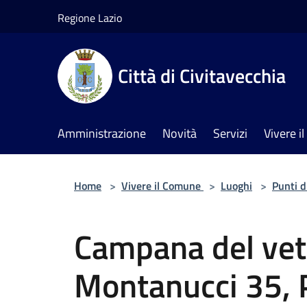
Salta al contenuto principale
Regione Lazio
Città di Civitavecchia
Amministrazione
Novità
Servizi
Vivere 
Home
>
Vivere il Comune
>
Luoghi
>
Punti d
Campana del vetr
Montanucci 35, P