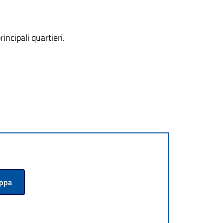
ncipali quartieri.
appa