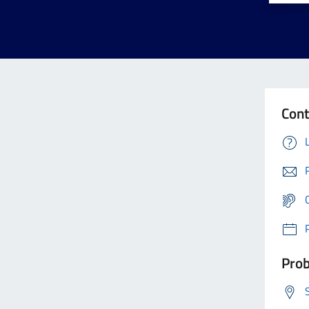
Cont
Prob