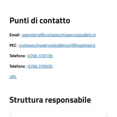
Punti di contatto
Email
:
segreteria@civitavecchiaservizipubblici.it
PEC
:
civitavecchiaservizipubblicisrl@legalmail.it
Telefono
:
0766 370139
Telefono
:
0766 370035
URL
Struttura responsabile