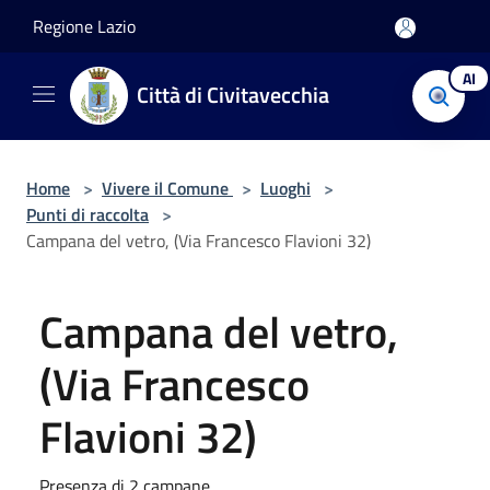
Salta al contenuto principale
Regione Lazio
AI
Città di Civitavecchia
Home
>
Vivere il Comune
>
Luoghi
>
Punti di raccolta
>
Campana del vetro, (Via Francesco Flavioni 32)
Campana del vetro,
(Via Francesco
Flavioni 32)
Presenza di 2 campane.