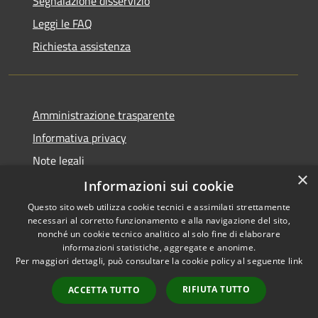
Segnalazione disservizio
Leggi le FAQ
Richiesta assistenza
Amministrazione trasparente
Informativa privacy
Note legali
×
Dichiarazione di accessibilità
Informazioni sui cookie
Questo sito web utilizza cookie tecnici e assimilati strettamente
necessari al corretto funzionamento e alla navigazione del sito,
nonché un cookie tecnico analitico al solo fine di elaborare
informazioni statistiche, aggregate e anonime.
RSS
Copyright © 2026 • Città di
Per maggiori dettagli, può consultare la cookie policy al seguente
link
Accessibilità
Civitavecchia • Powered by
Privacy
Municipium
Accesso
•
RIFIUTA TUTTO
ACCETTA TUTTO
Cookie
redazione