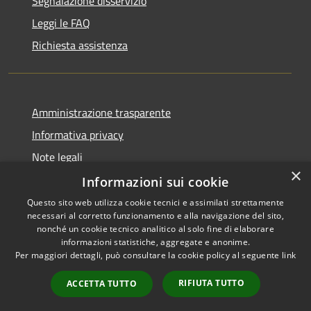
Segnalazione disservizio
Leggi le FAQ
Richiesta assistenza
Amministrazione trasparente
Informativa privacy
Note legali
×
Dichiarazione di accessibilità
Informazioni sui cookie
Questo sito web utilizza cookie tecnici e assimilati strettamente
necessari al corretto funzionamento e alla navigazione del sito,
nonché un cookie tecnico analitico al solo fine di elaborare
informazioni statistiche, aggregate e anonime.
RSS
Copyright © 2026 • Città di
Per maggiori dettagli, può consultare la cookie policy al seguente
link
Accessibilità
Civitavecchia • Powered by
Privacy
Municipium
Accesso
•
RIFIUTA TUTTO
ACCETTA TUTTO
Cookie
redazione