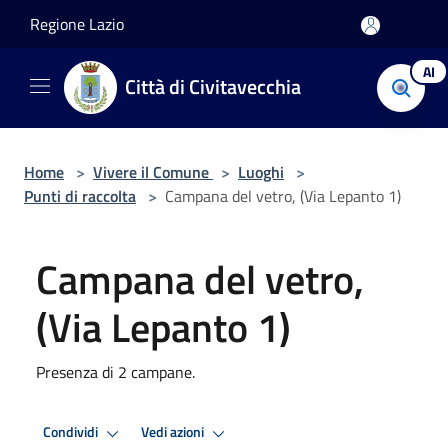
Salta al contenuto principale
Regione Lazio
AI
Città di Civitavecchia
Home
>
Vivere il Comune
>
Luoghi
>
Punti di raccolta
>
Campana del vetro, (Via Lepanto 1)
Campana del vetro,
(Via Lepanto 1)
Presenza di 2 campane.
Condividi
Vedi azioni