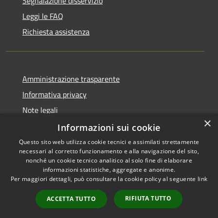
Segnalazione disservizio
Leggi le FAQ
Richiesta assistenza
Amministrazione trasparente
Informativa privacy
Note legali
×
Dichiarazione di accessibilità
Informazioni sui cookie
Questo sito web utilizza cookie tecnici e assimilati strettamente
necessari al corretto funzionamento e alla navigazione del sito,
nonché un cookie tecnico analitico al solo fine di elaborare
informazioni statistiche, aggregate e anonime.
RSS
Copyright © 2026 • Città di
Per maggiori dettagli, può consultare la cookie policy al seguente
link
Accessibilità
Civitavecchia • Powered by
Privacy
Municipium
Accesso
•
RIFIUTA TUTTO
ACCETTA TUTTO
Cookie
redazione