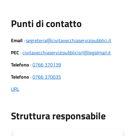
Punti di contatto
Email
:
segreteria@civitavecchiaservizipubblici.it
PEC
:
civitavecchiaservizipubblicisrl@legalmail.it
Telefono
:
0766 370139
Telefono
:
0766 370035
URL
Struttura responsabile