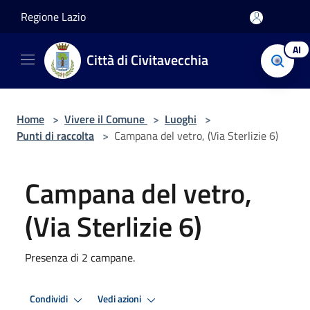
Salta al contenuto principale
Regione Lazio
AI
Città di Civitavecchia
Home
>
Vivere il Comune
>
Luoghi
>
Punti di raccolta
>
Campana del vetro, (Via Sterlizie 6)
Campana del vetro,
(Via Sterlizie 6)
Presenza di 2 campane.
Condividi
Vedi azioni