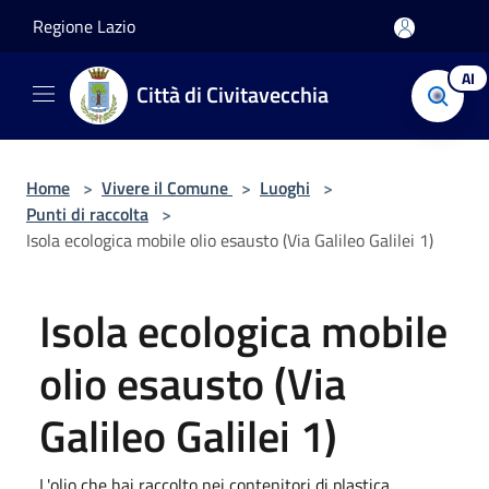
Salta al contenuto principale
Regione Lazio
AI
Città di Civitavecchia
Home
>
Vivere il Comune
>
Luoghi
>
Punti di raccolta
>
Isola ecologica mobile olio esausto (Via Galileo Galilei 1)
Isola ecologica mobile
olio esausto (Via
Galileo Galilei 1)
L'olio che hai raccolto nei contenitori di plastica