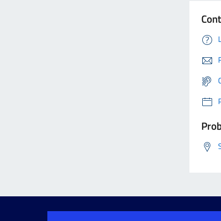
Cont
Prob