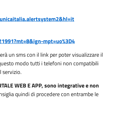
unicaitalia.alertsystem2&hl=it
48921991?mt=8&ign-mpt=uo%3D4
everà un sms con il link per poter visualizzare il
uesto modo tutti i telefoni non compatibili
 servizio.
RTALE WEB E APP, sono integrative e non
onsiglia quindi di procedere con entrambe le