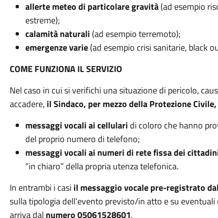
allerte meteo di particolare gravità
(ad esempio ris
estreme);
calamità naturali
(ad esempio terremoto);
emergenze varie
(ad esempio crisi sanitarie, black ou
COME FUNZIONA IL SERVIZIO
Nel caso in cui si verifichi una situazione di pericolo, c
accadere,
il Sindaco, per mezzo della Protezione Civile,
messaggi vocali ai cellulari
di coloro che hanno prov
del proprio numero di telefono;
messaggi vocali ai numeri di rete fissa dei cittadin
“in chiaro” della propria utenza telefonica.
In entrambi i casi
il messaggio vocale pre-registrato da
sulla tipologia dell’evento previsto/in atto e su eventua
arriva dal
numero 05061528601
.