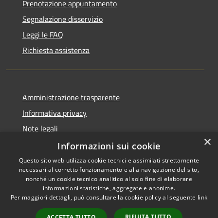
Prenotazione appuntamento
Segnalazione disservizio
Leggi le FAQ
Richiesta assistenza
Amministrazione trasparente
Informativa privacy
Note legali
×
Dichiarazione di accessibilità
Informazioni sui cookie
Questo sito web utilizza cookie tecnici e assimilati strettamente
necessari al corretto funzionamento e alla navigazione del sito,
nonché un cookie tecnico analitico al solo fine di elaborare
informazioni statistiche, aggregate e anonime.
RSS
Copyright © 2026 • Città di
Per maggiori dettagli, può consultare la cookie policy al seguente
link
Accessibilità
Civitavecchia • Powered by
Privacy
Municipium
Accesso
•
RIFIUTA TUTTO
ACCETTA TUTTO