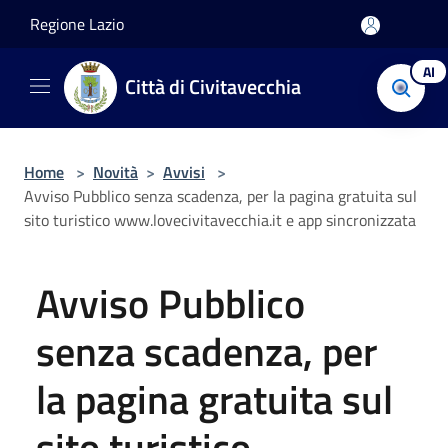
Salta al contenuto principale
Regione Lazio
AI
Città di Civitavecchia
Home
>
Novità
>
Avvisi
>
Avviso Pubblico senza scadenza, per la pagina gratuita sul
sito turistico www.lovecivitavecchia.it e app sincronizzata
Avviso Pubblico
senza scadenza, per
la pagina gratuita sul
sito turistico