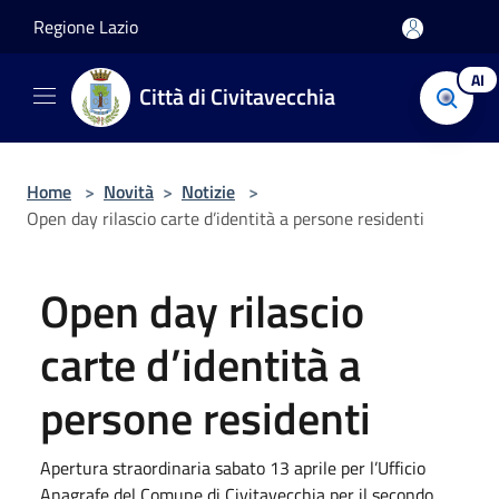
Salta al contenuto principale
Regione Lazio
AI
Città di Civitavecchia
Home
>
Novità
>
Notizie
>
Open day rilascio carte d’identità a persone residenti
Open day rilascio
carte d’identità a
persone residenti
Apertura straordinaria sabato 13 aprile per l’Ufficio
Anagrafe del Comune di Civitavecchia per il secondo