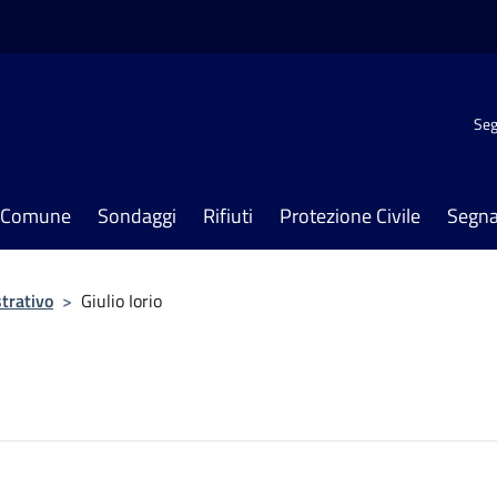
Seg
il Comune
Sondaggi
Rifiuti
Protezione Civile
Segna
trativo
>
Giulio Iorio