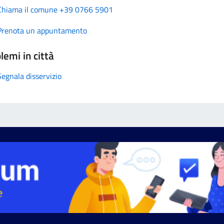
Chiama il comune +39 0766 5901
Prenota un appuntamento
lemi in città
Segnala disservizio