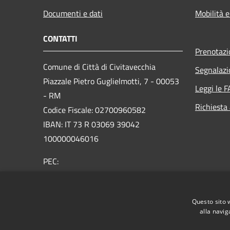
Documenti e dati
Mobilità e
CONTATTI
Prenotaz
Comune di Città di Civitavecchia
Segnalazi
Piazzale Pietro Guglielmotti, 7 - 00053
Leggi le 
- RM
Richiesta
Codice Fiscale: 02700960582
IBAN: IT 73 R 03069 39042
100000046016
PEC:
comune.civitavecchia@legalmail.it
Questo sito 
Portineria comune: +39 0766590237
alla navig