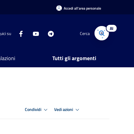
Accedi all'area personale
AI
uici su
Cerca
lazioni
Tutti gli argomenti
Condividi
Vedi azioni