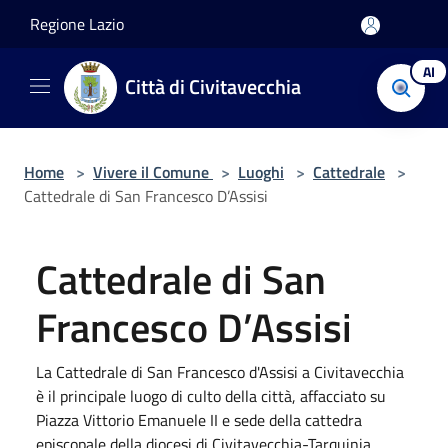
Salta al contenuto principale
Regione Lazio
AI
Città di Civitavecchia
Home
>
Vivere il Comune
>
Luoghi
>
Cattedrale
>
Cattedrale di San Francesco D’Assisi
Cattedrale di San
Francesco D’Assisi
La Cattedrale di San Francesco d'Assisi a Civitavecchia
è il principale luogo di culto della città, affacciato su
Piazza Vittorio Emanuele II e sede della cattedra
episcopale della diocesi di Civitavecchia-Tarquinia.