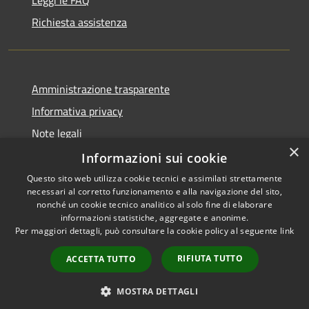
Leggi le FAQ
Richiesta assistenza
Amministrazione trasparente
Informativa privacy
Note legali
×
Dichiarazione di accessibilità
Informazioni sui cookie
Questo sito web utilizza cookie tecnici e assimilati strettamente
necessari al corretto funzionamento e alla navigazione del sito,
nonché un cookie tecnico analitico al solo fine di elaborare
informazioni statistiche, aggregate e anonime.
RSS
Copyright © 2026 • Città di
Per maggiori dettagli, può consultare la cookie policy al seguente
link
Accessibilità
Civitavecchia • Powered by
Privacy
Municipium
Accesso
•
RIFIUTA TUTTO
ACCETTA TUTTO
Cookie
redazione
Mappa del sito
MOSTRA DETTAGLI