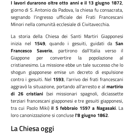
I lavori durarono oltre otto anni e il 13 giugno 1872
,
giorno di S. Antonio da Padova, la chiesa fu consacrata,
segnando l'ingresso ufficiale dei Frati Francescani
Minori nella comunità ecclesiale di Civitavecchia.
La storia della Chiesa dei Santi Martiri Giapponesi
inizia nel
1549
, quando i gesuiti, guidati da
San
Francesco Saverio
, partirono dall'Italia verso il
Giappone per convertire la popolazione al
cristianesimo. La missione ebbe un tale successo che lo
shogun giapponese emise un decreto di espulsione
contro i gesuiti. Nel
1593
, l'arrivo dei frati francescani
aggravò la situazione, portando all'arresto e al
martirio
di 26 cristiani
(sei missionari spagnoli, diciassette
terziari francescani giapponesi e tre gesuiti giapponesi,
tra cui Paolo Miki)
il 5 febbraio 1597 a Nagasaki
. La
loro canonizzazione si concluse
l'8 giugno 1862
.
La Chiesa oggi