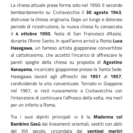
La chiesa attuale prese forma solo nel 1950. Il secondo
bombardamento su Civitavecchia il
30 agosto 1943
,
distrusse la chiesa originaria. Dopo un lungo e doloroso
periodo di ricostruzione, la nuova chiesa fu consacrata
il
4 ottobre 1950
, festa di San Francesco d'Assisi,
durante l'Anno Santo. In quell'anno arrivò a Roma
Luca
Hasegawa
, un famoso artista giapponese convertitosi
al cattolicesimo, che accettò l'incarico di affrescare le
pareti spoglie della chiesa su proposta di
Agostino
Kanayama
, incaricato giapponese presso la Santa Sede.
Hasegawa lavorò agli affreschi dal
1951
al
1957
,
condividendo la vita conventuale. Tornato in Giappone
nel 1967, si recò nuovamente a Civitavecchia con
l'intenzione di continuare l'affresco della volta, ma morì
per un infarto a Roma.
Tra i suoi dipinti principali vi è la
Madonna col
Bambino Gesù
dai lineamenti orientali, vestiti con abiti
del XVI secolo, circondata dai
ventisei martiri