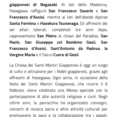
giapponesi di Nagasaki
. Ai lati della Madonna,
Hasegawa raffigurò
San Francesco Saverio
e
San
Francesco d'Assisi
, mentre ai lati dell'abside dipinse
Santa Fermina
e
Hasekura Tsunenaga
. Gli affreschi dei
sei altari laterali, completati tre anni dopo,
rappresentano
San Pietro
le chiavi del Paradiso,
San
Paolo
,
San Giuseppe col Bambino Gesù
,
San
Francesco d'Assisi
,
Sant'Antonio da Padova
,
la
Vergine Maria
e il Sacro
Cuore di Gesù
La Chiesa dei Santi Martiri Giapponesi è oggi un luogo
di culto e attrazione per i fedeli giapponesi, grazie agli
affreschi di Hasegawa. Ogni anno, in occasione della
festa dei Santi Martiri Giapponesi, che ricorre il 6
febbraio, viene celebrata una Messa speciale con la
partecipazione di alte autorità religiose e civili. Negli
ultimi anni, la parrocchia ha organizzato convegni,
concerti di musica sacra e altre attività culturali per
promuovere la pace e la collaborazione tra i popoli,