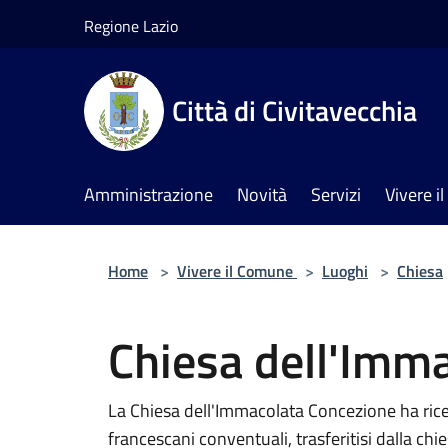
Salta al contenuto principale
Regione Lazio
Città di Civitavecchia
Amministrazione
Novità
Servizi
Vivere 
Home
>
Vivere il Comune
>
Luoghi
>
Chiesa
Chiesa dell'Imma
La Chiesa dell'Immacolata Concezione ha rice
francescani conventuali, trasferitisi dalla ch