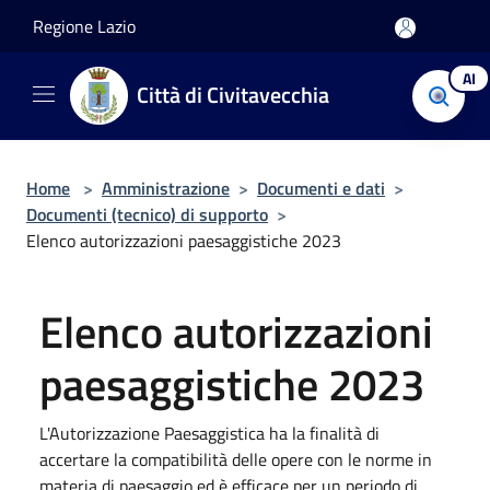
Salta al contenuto principale
Regione Lazio
AI
Città di Civitavecchia
Home
>
Amministrazione
>
Documenti e dati
>
Documenti (tecnico) di supporto
>
Elenco autorizzazioni paesaggistiche 2023
Elenco autorizzazioni
paesaggistiche 2023
L'Autorizzazione Paesaggistica ha la finalità di
accertare la compatibilità delle opere con le norme in
materia di paesaggio ed è efficace per un periodo di