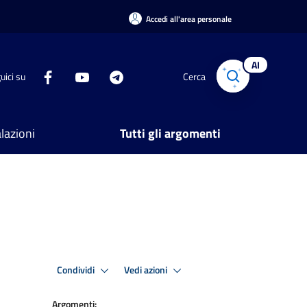
Accedi all'area personale
AI
uici su
Cerca
lazioni
Tutti gli argomenti
Condividi
Vedi azioni
Argomenti: