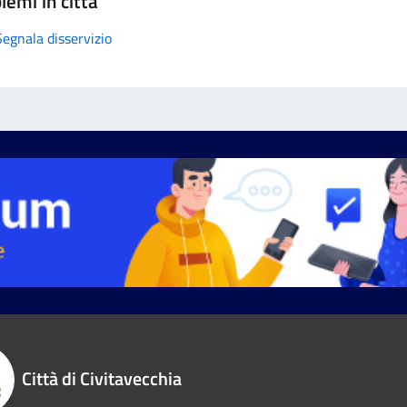
lemi in città
Segnala disservizio
Città di Civitavecchia