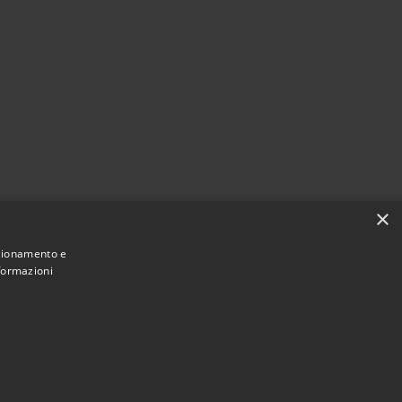
×
nzionamento e
nformazioni
Municipium
Accesso redazione
vitavecchia • Powered by
•