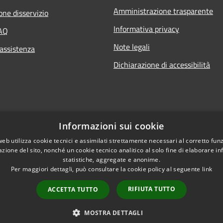
Amministrazione trasparente
one disservizio
Informativa privacy
FAQ
Note legali
 assistenza
Dichiarazione di accessibilità
Informazioni sui cookie
web utilizza cookie tecnici e assimilati strettamente necessari al corretto fu
azione del sito, nonché un cookie tecnico analitico al solo fine di elaborare i
statistiche, aggregate e anonime.
Per maggiori dettagli, può consultare la cookie policy al seguente
link
RIFIUTA TUTTO
ACCETTA TUTTO
l sito
Copyright © 2026 • Città di Ci
MOSTRA DETTAGLI