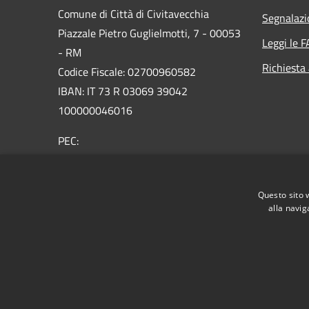
Comune di Città di Civitavecchia
Segnalazi
Piazzale Pietro Guglielmotti, 7 - 00053
Leggi le 
- RM
Richiesta
Codice Fiscale: 02700960582
IBAN: IT 73 R 03069 39042
100000046016
PEC:
comune.civitavecchia@legalmail.it
Questo sito 
Portineria comune: +39 0766590237
alla navig
RSS
Accessibilità
Privacy
Cookie
Mappa de