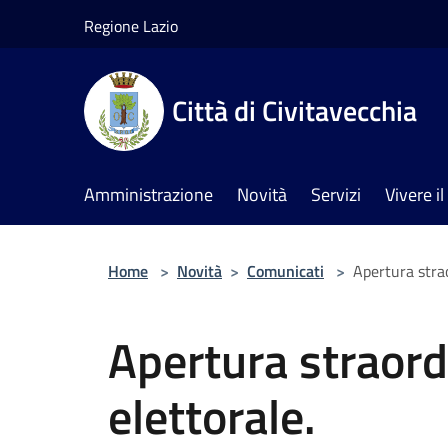
Salta al contenuto principale
Regione Lazio
Città di Civitavecchia
Amministrazione
Novità
Servizi
Vivere 
Home
>
Novità
>
Comunicati
>
Apertura strao
Apertura straordi
elettorale.