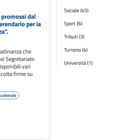
Sociale (45)
e promossi dal
rendario per la
Sport (6)
a”.
Tributi (3)
Turismo (4)
ttadinanza che
del Segretariato
Università (1)
sponibili vari
ccolta firme su
tuzionale