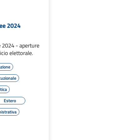
pee 2024
e 2024 - aperture
icio elettorale.
azione
tuzionale
tica
Estero
istrativa