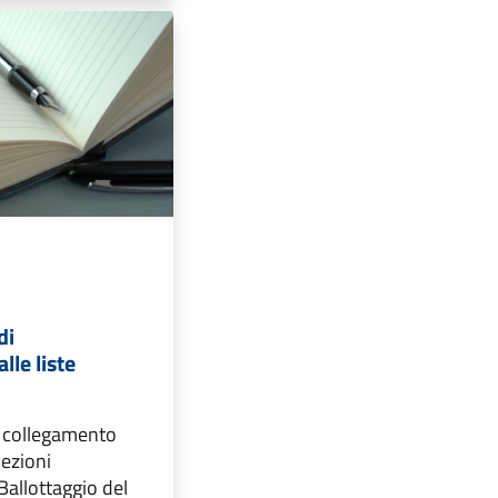
di
lle liste
i collegamento
Elezioni
Ballottaggio del