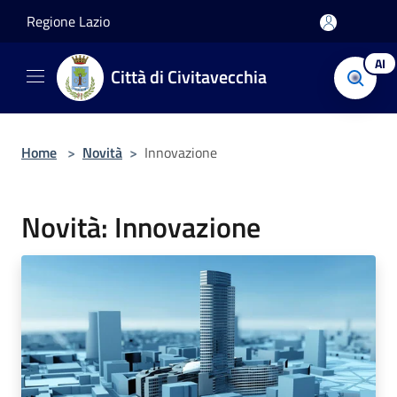
Salta al contenuto principale
Regione Lazio
AI
Città di Civitavecchia
Home
>
Novità
>
Innovazione
Novità: Innovazione