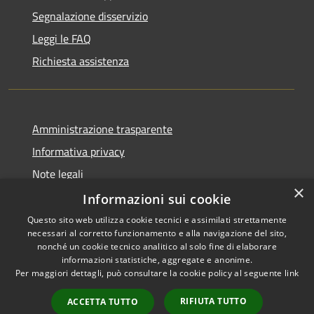
Segnalazione disservizio
Leggi le FAQ
Richiesta assistenza
Amministrazione trasparente
Informativa privacy
Note legali
×
Dichiarazione di accessibilità
Informazioni sui cookie
Questo sito web utilizza cookie tecnici e assimilati strettamente
necessari al corretto funzionamento e alla navigazione del sito,
nonché un cookie tecnico analitico al solo fine di elaborare
informazioni statistiche, aggregate e anonime.
RSS
Copyright © 2026 • Città di
Per maggiori dettagli, può consultare la cookie policy al seguente
link
Accessibilità
Civitavecchia • Powered by
Privacy
Municipium
Accesso
•
RIFIUTA TUTTO
ACCETTA TUTTO