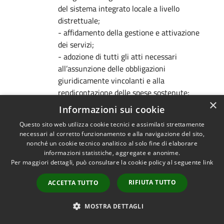
del sistema integrato locale a livello
distrettuale;
- affidamento della gestione e attivazione
dei servizi;
- adozione di tutti gli atti necessari
all’assunzione delle obbligazioni
giuridicamente vincolanti e alla
rendicontazione delle spese sostenute;
×
- controllo, monitoraggio e valutazione dei
Informazioni sui cookie
servizi e delle prestazioni erogate;
Questo sito web utilizza cookie tecnici e assimilati strettamente
- raccordo con le strutture dei Comuni
necessari al corretto funzionamento e alla navigazione del sito,
convenzionati competenti in materia di
nonché un cookie tecnico analitico al solo fine di elaborare
servizi sociali;
informazioni statistiche, aggregate e anonime.
Per maggiori dettagli, può consultare la cookie policy al seguente
link
- cura dei rapporti con l’ASL
territorialmente competente per
RIFIUTA TUTTO
ACCETTA TUTTO
l’integrazione dei servizi sociali con quelli
sanitari e quelli sociosanitari a prevalenza
MOSTRA DETTAGLI
sanitaria;