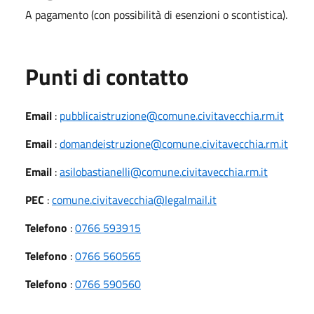
A pagamento (con possibilità di esenzioni o scontistica).
Punti di contatto
Email
:
pubblicaistruzione@comune.civitavecchia.rm.it
Email
:
domandeistruzione@comune.civitavecchia.rm.it
Email
:
asilobastianelli@comune.civitavecchia.rm.it
PEC
:
comune.civitavecchia@legalmail.it
Telefono
:
0766 593915
Telefono
:
0766 560565
Telefono
:
0766 590560