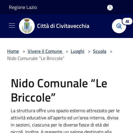
Salta al contenuto principale
Regione Lazio
AI
Città di Civitavecchia
Home
>
Vivere il Comune
>
Luoghi
>
Scuola
>
Nido Comunale “Le Briccole”
Nido Comunale “Le
Briccole”
La struttura offre uno spazio esterno attrezzato per le
attività educative all’aperto ed un’area interna, divisa
in sezioni, ciascuna per le diverse fasce di età dei
piccoli. Inoltre, è presente un salone destinato alla