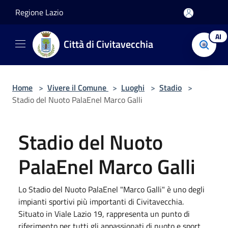
Salta al contenuto principale
Regione Lazio
AI
Città di Civitavecchia
Home
>
Vivere il Comune
>
Luoghi
>
Stadio
>
Stadio del Nuoto PalaEnel Marco Galli
Stadio del Nuoto
PalaEnel Marco Galli
Lo Stadio del Nuoto PalaEnel "Marco Galli" è uno degli
impianti sportivi più importanti di Civitavecchia.
Situato in Viale Lazio 19, rappresenta un punto di
riferimento per tutti gli appassionati di nuoto e sport