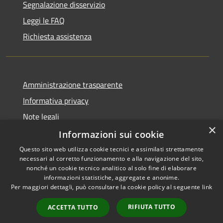
Segnalazione disservizio
Leggi le FAQ
Richiesta assistenza
Amministrazione trasparente
Informativa privacy
Note legali
×
Dichiarazione di accessibilità
Informazioni sui cookie
Questo sito web utilizza cookie tecnici e assimilati strettamente
necessari al corretto funzionamento e alla navigazione del sito,
nonché un cookie tecnico analitico al solo fine di elaborare
informazioni statistiche, aggregate e anonime.
RSS
Copyright © 2026 • Città di
Per maggiori dettagli, può consultare la cookie policy al seguente
link
Accessibilità
Civitavecchia • Powered by
Privacy
Municipium
Accesso
•
RIFIUTA TUTTO
ACCETTA TUTTO
Cookie
redazione