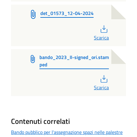
det_01573_12-04-2024
PDF
Scarica
bando_2023_II-signed_ori.stam
ped
PDF
Scarica
Contenuti correlati
Bando pubblico per l'assegnazione spazi nelle palestre