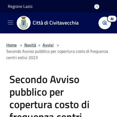
Salta al contenuto principale
Regione Lazio
AI
Città di Civitavecchia
Home
>
Novità
>
Avvisi
>
Secondo Avviso pubblico per copertura costo di frequenza
centri estivi 2023
Secondo Avviso
pubblico per
copertura costo di
frequenza centri