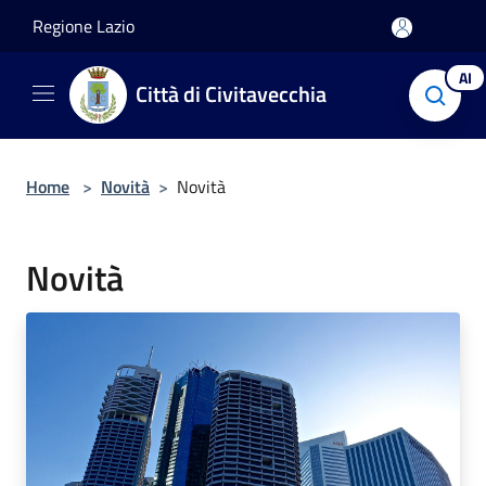
Salta al contenuto principale
Regione Lazio
AI
Città di Civitavecchia
Home
>
Novità
>
Novità
Novità