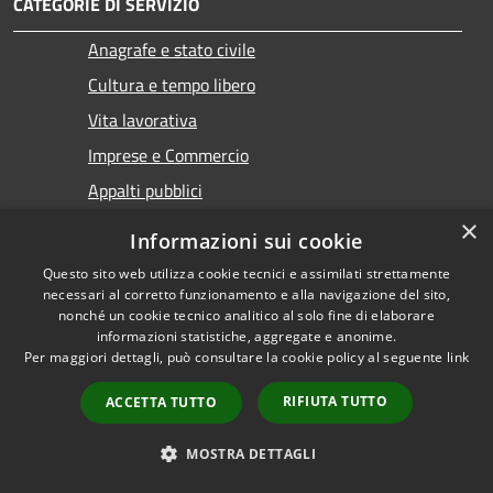
CATEGORIE DI SERVIZIO
Anagrafe e stato civile
Cultura e tempo libero
Vita lavorativa
Imprese e Commercio
Appalti pubblici
Catasto e urbanistica
×
Informazioni sui cookie
Mobilità e trasporti
Questo sito web utilizza cookie tecnici e assimilati strettamente
necessari al corretto funzionamento e alla navigazione del sito,
nonché un cookie tecnico analitico al solo fine di elaborare
informazioni statistiche, aggregate e anonime.
Per maggiori dettagli, può consultare la cookie policy al seguente
link
Educazione e formazione
RIFIUTA TUTTO
ACCETTA TUTTO
Giustizia e sicurezza pubblica
MOSTRA DETTAGLI
Tributi,finanze e contravvenzioni